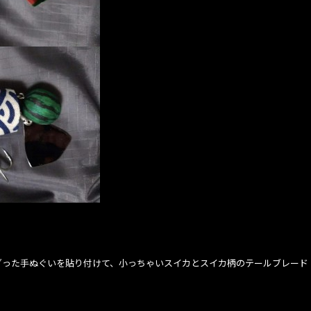
ざった手ぬぐいを貼り付けて、小っちゃいスイカとスイカ柄のテールブレード