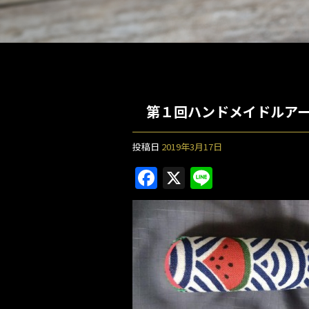
投稿日
2019年3月17日
F
X
Li
a
n
c
e
e
b
o