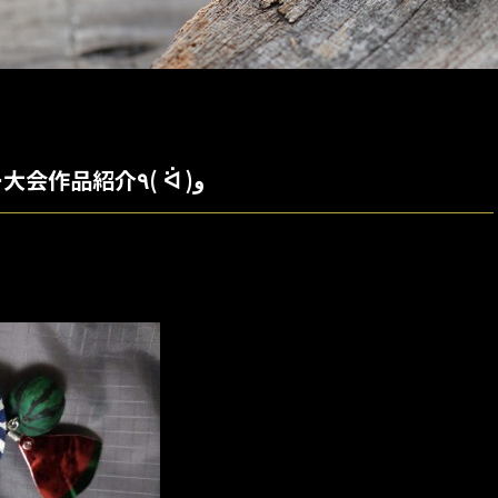
第１回ハンドメイドルアー大会作品紹介٩( ᐛ )و