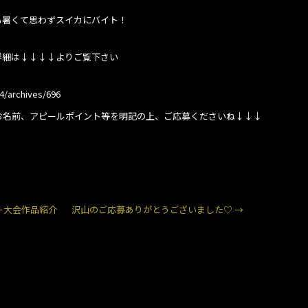
も暑くて思わずスイカにバイト！
詳細は↓↓↓↓よりご覧下さい
64/archives/696
お名前、アピールポイント等を明記の上、ご応募くださいね↓↓↓
ー大会作品紹介
沢山のご応募ありがとうございました♡
→