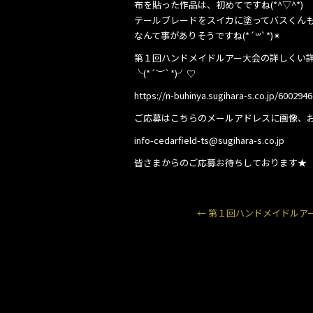
布を貼った作品は、初めてですね(*^▽^*)
テールブレードをスイカに塗ってバスくん
なんて事がありそうですね(*´꒳`*)✴︎
第１回ハンドメイドルアー大会の詳しくい
╰(*´︶`*)╯♡
https://n-buhinya.sugihara-s.co.jp/600294
ご応募はこちらのメールアドレスに画像、
info-cedarfield-ts@sugihara-s.co.jp
皆さまからのご応募お待ちしております★
←
第１回ハンドメイドルア