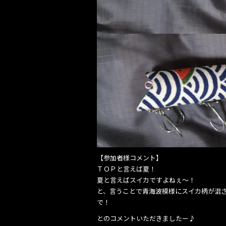
o
k
【参加者様コメント】
ＴＯＰと言えば夏！
夏と言えばスイカですよねぇ～！
と、言うことで青海波模様にスイカ柄が混
で！
とのコメントいただきましたー♪