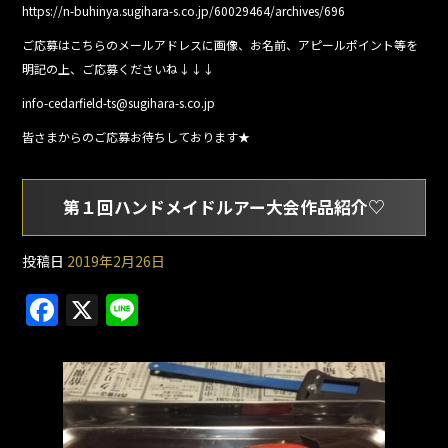
https://n-buhinya.sugihara-s.co.jp/60029464/archives/696
ご応募はこちらのメールアドレスに画像、お名前、アピールポイント等を
明記の上、ご応募くださいね↓↓↓
info-cedarfield-ts@sugihara-s.co.jp
皆さまからのご応募お待ちしております★
第１回ハンドメイドルアー大会作品紹介♡
投稿日
2019年2月26日
F
X
Li
a
n
c
e
e
b