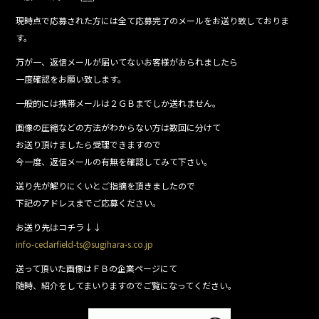
e
現時点で応募された方には全て応募完了のメールをお送り致しておりま
b
す。
o
万が一、返信メールが届いてないお客様がおられましたら
o
一度確認をお願い致します。
k
一般的には携帯メールは２ＧＢまでしか送れません。
画像の圧縮などの方法がわからない方は数回に分けて
お送り頂けましたら受理できますので
今一度、返信メールの有無を確認してみて下さい。
送り先が解りにくいとご指摘を頂きましたので
下記のアドレスまでご応募ください。
お送り先はコチラ↓↓
info-cedarfield-ts@sugihara-s.co.jp
送って頂いた画像はＦＢの企業ページにて
随時、紹介をしてまいりますのでご覧になってください。