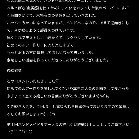
私の名前にちなんで、ハンドベル型のルアーにしました。笑
ベルっぽさ(金属感)を出すために、本体をカットした後のペーパーにすご
く時間をかけて、木特有のつや感を出していきました。
ホッパーみたいになっていますが、ハンドベルなので、あえて逆向きにし
て、音が鳴るように部品をつけています。
早くこれでテストしにいきたくて、ワクワクしています。
初めてのルアー作り、何より楽しすぎて
もっと沢山の方に体験してほしいなって思いました。
素晴らしい機会を作ってくださってありがとうございました。
後給鈴菜
とのコメントいただきました♡
初めてのルアー作りを楽しんでくださり本当に大会の企画をして良かった
♪♪♪って思える嬉しいお言葉ありがとうございます٩( ‘ω’ )و
引き続き大会を、２回.３回と重ねられる様頑張ってまいりますので皆様よ
ろしくお願いしますm(_ _)m
第１回ハンドメイドルアー大会の詳しくい詳細は↓↓↓↓よりご覧下さい
╰(*´︶`*)╯♡