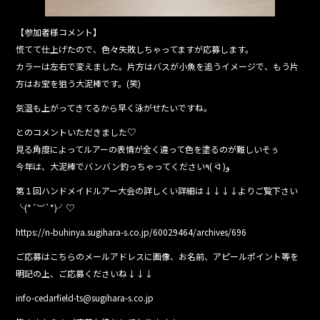
【参加者様コメント】
慌てて仕上げたので、色々失敗しちゃってますが応募します。
カラーは左右で変えました。片方はバスが小魚を追うイメージで、もう片
方はお宝を狙う大泥棒です。(笑)
気温も上がってきてるから早く泳がせたいですね。
とのコメントいただきました♡
見る角度によってルアーの表情が全く違って色を塗るのが難しいそぅ
今年は、大泥棒でバンバン釣っちゃってください٩( ᐛ )و
第１回ハンドメイドルアー大会の詳しくい詳細は↓↓↓↓よりご覧下さい
╰(*´︶`*)╯♡
https://n-buhinya.sugihara-s.co.jp/60029464/archives/696
ご応募はこちらのメールアドレスに画像、お名前、アピールポイント等を
明記の上、ご応募くださいね↓↓↓
info-cedarfield-ts@sugihara-s.co.jp