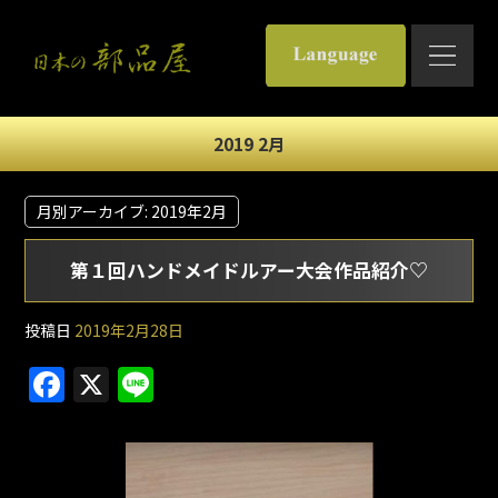
2019 2月
月別アーカイブ:
2019年2月
第１回ハンドメイドルアー大会作品紹介♡
投稿日
2019年2月28日
F
X
Li
a
n
c
e
e