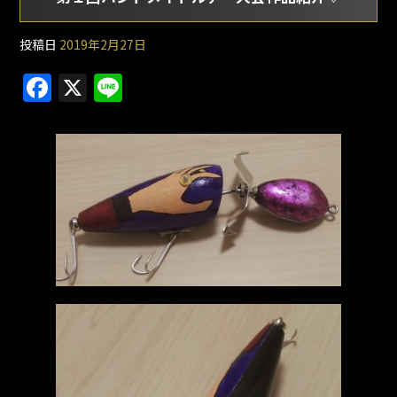
投稿日
2019年2月27日
F
X
Li
a
n
c
e
e
b
o
o
k