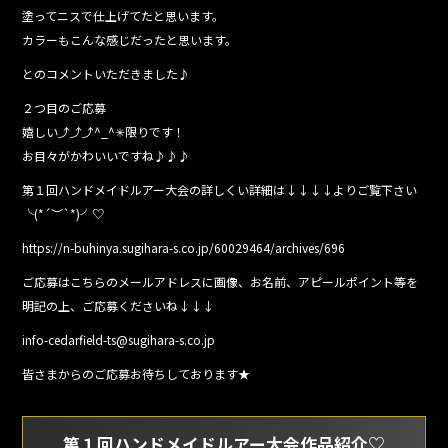
塗ってニスで仕上げてたと思います。
カラーもこんな感じだったと思います。
とのコメントいただきました♪
２つ目のご応募
嬉しい⤴︎⤴︎⤴︎^_^✳︎限りです！
お目々がかわいいですね♪♪♪
第１回ハンドメイドルアー大会の詳しくい詳細は↓↓↓↓よりご覧下さい
╰(*´︶`*)╯♡
https://n-buhinya.sugihara-s.co.jp/60029464/archives/696
ご応募はこちらのメールアドレスに画像、お名前、アピールポイント等を
明記の上、ご応募くださいね↓↓↓
info-cedarfield-ts@sugihara-s.co.jp
皆さまからのご応募お待ちしております★
第１回ハンドメイドルアー大会作品紹介♡