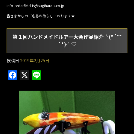
info-cedarfield-ts@sugihara-s.co.jp
皆さまからのご応募お待ちしております★
第１回ハンドメイドルアー大会作品紹介╰(*´︶
`*)╯♡
投稿日
2019年2月25日
F
X
Li
a
n
c
e
e
b
o
o