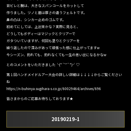
背ビレと腕は、大きなスパンコールをカットして
作りました。ツノと眉は厚さの違うフェルトです。
鼻の凸は、シンカー止めのゴムです。
初めてにしては、上出来かな？実際に見ると、
どうしてもボディーはマジックとクリアーで
ガタついていますが、何回も塗りとクリアーを
繰り返したので深みがあって頑張った感に仕上がってますw
今シーズン、釣れても、釣れなくても一生の思い出になるかなw
とのコメントをいただきました╰(*´︶`*)╯♡
第１回ハンドメイドルアー大会の詳しい詳細は↓↓↓↓からご覧ください
ね
https://n-buhinya.sugihara-s.co.jp/60029464/archives/696
皆さまからのご応募お待ちしております★
20190219-1