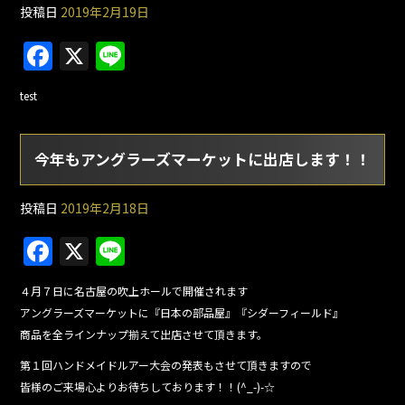
投稿日
2019年2月19日
F
X
Li
a
n
test
c
e
e
今年もアングラーズマーケットに出店します！！
b
o
投稿日
2019年2月18日
o
F
X
Li
k
a
n
４月７日に名古屋の吹上ホールで開催されます
c
e
アングラーズマーケットに『日本の部品屋』『シダーフィールド』
e
商品を全ラインナップ揃えて出店させて頂きます。
b
第１回ハンドメイドルアー大会の発表もさせて頂きますので
o
皆様のご来場心よりお待ちしております！！(^_-)-☆