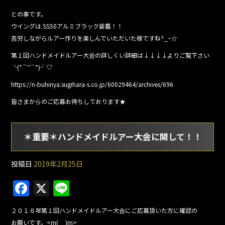
との事です。
ウイングは SS50アルミブラック装着！！
苦労しながらルアー作りを楽しんでいただいた様ですね^_−☆
第１回ハンドメイドルアー大会の詳しくい詳細は↓↓↓↓よりご覧下さい
╰(*´︶`*)╯♡
https://n-buhinya.sugihara-s.co.jp/60029464/archives/696
皆さまからのご応募お待ちしております★
＊重要＊ハンドメイドルアー大会に関して！！
投稿日
2019年2月25日
F
X
Li
a
n
２０１８年第１回ハンドメイドルアー大会にご応募頂いた方に確認の
c
e
お願いです。<m(__)m>