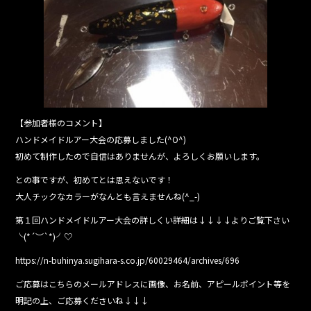
o
o
k
【参加者様のコメント】
ハンドメイドルアー大会の応募しました(^O^)
初めて制作したので自信はありませんが、よろしくお願いします。
との事ですが、初めてとは思えないです！
大人チックなカラーがなんとも言えませんね(^_-)
第１回ハンドメイドルアー大会の詳しくい詳細は↓↓↓↓よりご覧下さい
╰(*´︶`*)╯♡
https://n-buhinya.sugihara-s.co.jp/60029464/archives/696
ご応募はこちらのメールアドレスに画像、お名前、アピールポイント等を
明記の上、ご応募くださいね↓↓↓