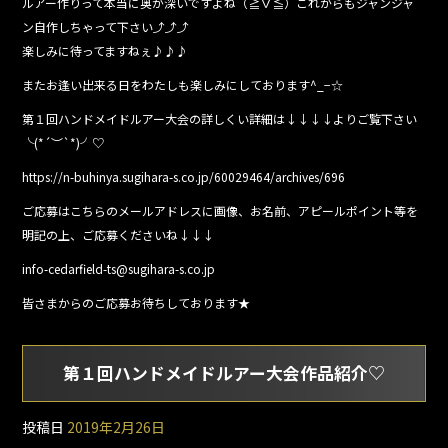
ルアー作りって本当に奥が深いですよね（≧∇≦）これからもジャンジャ
ン自作しちゃって下さい⤴︎⤴︎⤴︎
楽しみに待ってますねぇ♪♪♪
またお逢い出来る日をわたしも楽しみにしております^_−☆
第１回ハンドメイドルアー大会の詳しくい詳細は↓↓↓↓よりご覧下さい
╰(*´︶`*)╯♡
https://n-buhinya.sugihara-s.co.jp/60029464/archives/696
ご応募はこちらのメールアドレスに画像、お名前、アピールポイント等を
明記の上、ご応募くださいね↓↓↓
info-cedarfield-ts@sugihara-s.co.jp
皆さまからのご応募お待ちしております★
第１回ハンドメイドルアー大会作品紹介♡
投稿日
2019年2月26日