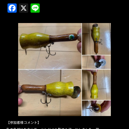
F
X
Li
a
n
c
e
e
b
o
o
k
【参加者様コメント】