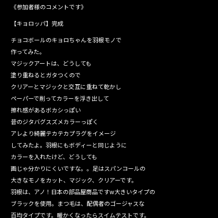
《参加者様のコメントです》
【キョロッパ】完成
チョコボールのキョロちゃんを羽根モノで
作ってみた。
マジックアートは、どうしても
塗り重ねるとガタつくので
クリアーとマジックと交互に重ねて乾かし
ペーパーで削ってカラーを浮き出して
擦れ感があるボカシっぽい
昔のジタバグスズメカラーっぽく
アレより綺麗テカテカプラグをイメージ
してみたよ。羽根にもボディーと同じように
カラーを入れたけど、どうしても
画じゃ分かりにくいですな。。足はスパンコールの
大きなモノをカット、マジック、クリアーです。
羽根は、アノ！日本の部品屋商品ですw大きいタイプの
ブラックを使用。まつ毛は、配偶者のゴージャスな
百均タイプです。暖かくなったらスイムテストです。