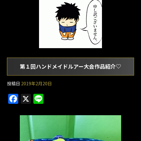
第１回ハンドメイドルアー大会作品紹介♡
投稿日
2019年2月20日
F
X
Li
a
n
c
e
e
b