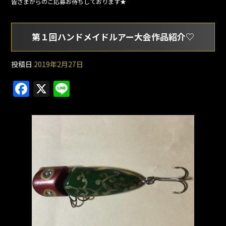
皆さまからのご応募お待ちしております★
第１回ハンドメイドルアー大会作品紹介♡
投稿日
2019年2月27日
F
X
Li
a
n
c
e
e
b
o
o
k