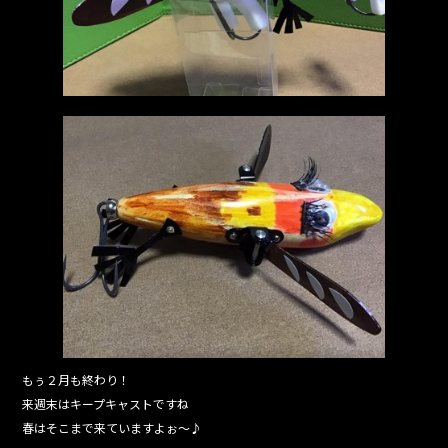
k
もぅ２月も終わり！
来週末はキープキャストですね
春はそこまで来ていますよぉ〜♪