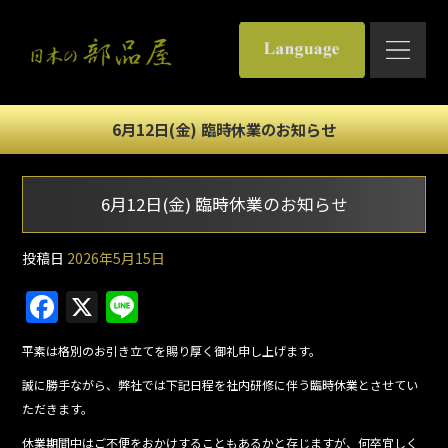
6月12日(金) 臨時休業のお知らせ
6月12日(金) 臨時休業のお知らせ
投稿日
2026年5月15日
F
X
Li
a
n
平素は格別のお引き立てを賜り厚く御礼申し上げます。
c
e
誠に勝手ながら、弊社では下記日程を社内研修に伴う臨時休業とさせてい
e
ただきます。
b
休業期間中はご不便をおかけすることもあるかと存じますが、何卒宜しく