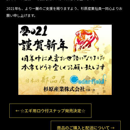
o
2021年も、より一層のご支援を賜りますよう、杉原産業社員一同心よりお
o
願い申し上げます。
k
←
☆エギ用ロウ付スナップ発売決定☆
商品のご購入と配送について
→