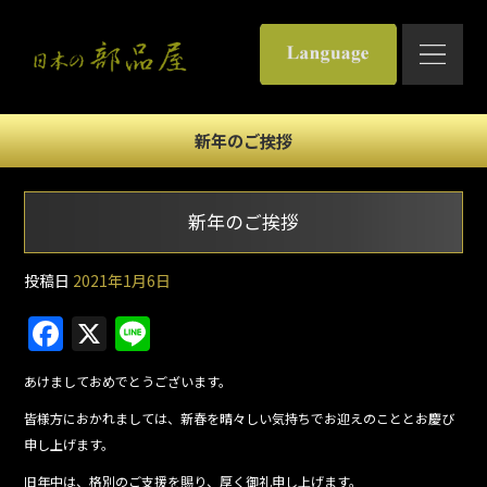
新年のご挨拶
新年のご挨拶
投稿日
2021年1月6日
F
X
Li
a
n
あけましておめでとうございます。
c
e
皆様方におかれましては、新春を晴々しい気持ちでお迎えのこととお慶び
e
申し上げます。
b
旧年中は、格別のご支援を賜り、厚く御礼申し上げます。