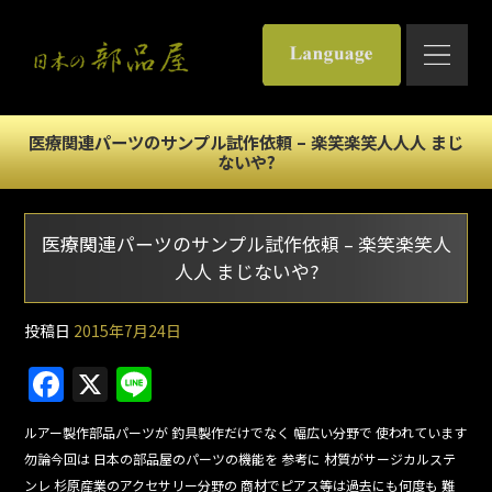
医療関連パーツのサンプル試作依頼 – 楽笑楽笑人人人 まじ
ないや?
医療関連パーツのサンプル試作依頼 – 楽笑楽笑人
人人 まじないや?
投稿日
2015年7月24日
F
X
Li
a
n
ルアー製作部品パーツが 釣具製作だけでなく 幅広い分野で 使われています
c
e
勿論今回は 日本の部品屋のパーツの機能を 参考に 材質がサージカルステ
e
ンレ 杉原産業のアクセサリー分野の 商材でピアス等は過去にも何度も 難