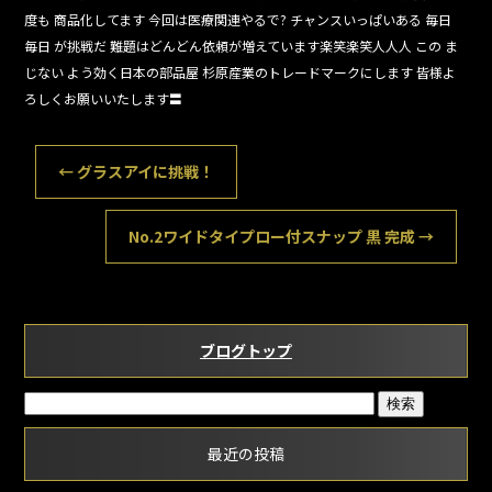
b
度も 商品化してます 今回は医療関連やるで? チャンスいっぱいある 毎日
毎日 が挑戦だ 難題はどんどん依頼が増えています楽笑楽笑人人人 この ま
o
じない よう効く日本の部品屋 杉原産業のトレードマークにします 皆様よ
o
ろしくお願いいたします〓
k
←
グラスアイに挑戦！
No.2ワイドタイプロー付スナップ 黒 完成
→
ブログトップ
最近の投稿