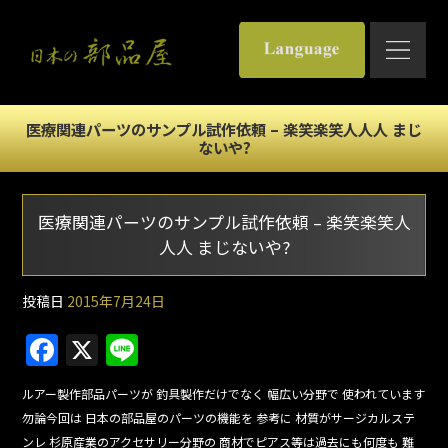
医療関連パーツのサンプル試作依頼 – 楽笑楽笑人人人 まじ
ないや?
医療関連パーツのサンプル試作依頼 – 楽笑楽笑人
人人 まじないや?
投稿日
2015年7月24日
F
X
Li
a
n
ルアー製作部品パーツが 釣具製作だけでなく 幅広い分野で 使われています
c
e
勿論今回は 日本の部品屋のパーツの機能を 参考に 材質がサージカルステ
e
ンレ 杉原産業のアクセサリー分野の 商材でピアス等は過去にも何度も 難