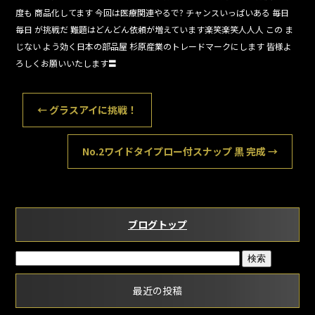
b
度も 商品化してます 今回は医療関連やるで? チャンスいっぱいある 毎日
毎日 が挑戦だ 難題はどんどん依頼が増えています楽笑楽笑人人人 この ま
o
じない よう効く日本の部品屋 杉原産業のトレードマークにします 皆様よ
o
ろしくお願いいたします〓
k
←
グラスアイに挑戦！
No.2ワイドタイプロー付スナップ 黒 完成
→
ブログトップ
最近の投稿