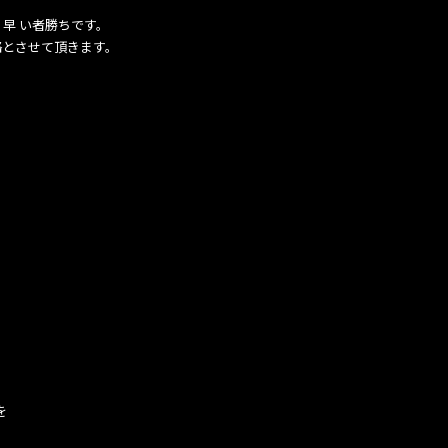
早 い者勝ちです。
絡とさせて頂きます。
を