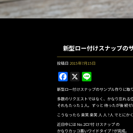
新型ロー付けスナップの
投稿日
2015年7月15日
F
X
Li
a
n
新型ロー付けスナップのサンプル作りに取り
c
e
多数のリクエストではなく、かなり忘れる
e
それもたった１人。ずっと 待ったが後 続
b
こうなったら 楽笑 楽笑 人 人 ?人 でとに
o
近日中には No.2ロ?付 けスナップ の
かなりカッコ悪いワイドタイプ ?が完成。