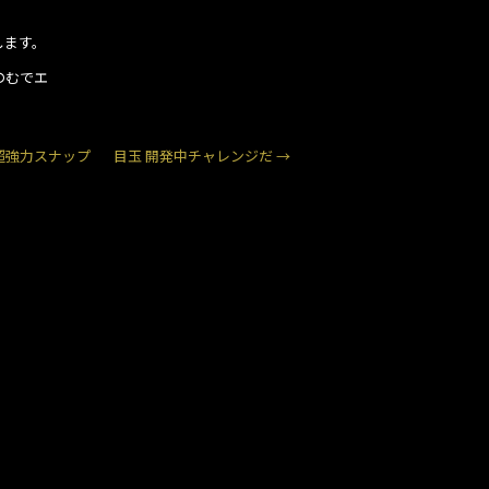
します。
のむでエ
超強力スナップ
目玉 開発中チャレンジだ
→