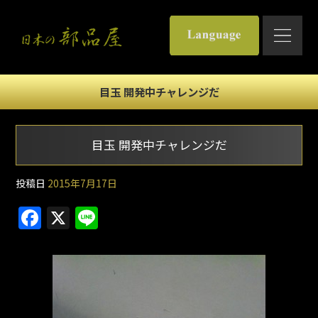
目玉 開発中チャレンジだ
目玉 開発中チャレンジだ
投稿日
2015年7月17日
F
X
Li
a
n
c
e
e
b