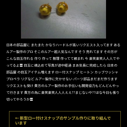
o
o
k
日本の部品屋に またまた かなりハードルが高いリクエスト入ってます ある
ルアー製作のプロ そこのルアー超人気なんです そう 売れてます その方が
こんな目玉作れる 作り 作って 無理 作ってて頼まれ 今 楽笑楽笑人人人でや
ってるよ〓 目玉に魂込めて写真が途中経過 まあ気長に完成したら 日本の
部品屋 の目玉アイテム増えます ロー付スナップ ヒートン カッブワッシャ
プロペラ リグなど ルアー製作に欠かせない パーツ部品まだまだ作ります
リクエストも受け 貴方のルアー製作のお手伝いも開発協力もどんどんやっ
て行きます 貴方の為に楽笑楽笑人人人ええ??まじないや??ほな今日も張り
切ってやろうか〓
←
新型ロー付けスナップのサンプル作りに取り組んで
います