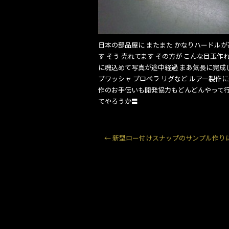
o
k
日本の部品屋に またまた かなりハードル
す そう 売れてます その方が こんな目玉作
に魂込めて写真が途中経過 まあ気長に完成し
ブワッシャ プロペラ リグなど ルアー製作
作のお手伝いも開発協力もどんどんやって行
てやろうか〓
←
新型ロー付けスナップのサンプル作り