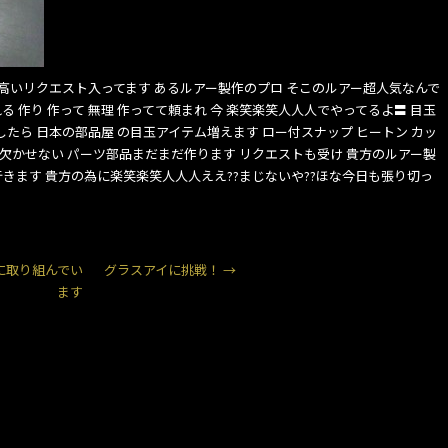
が高いリクエスト入ってます あるルアー製作のプロ そこのルアー超人気なんで
れる 作り 作って 無理 作ってて頼まれ 今 楽笑楽笑人人人でやってるよ〓 目玉
たら 日本の部品屋 の目玉アイテム増えます ロー付スナップ ヒートン カッ
に欠かせない パーツ部品まだまだ作ります リクエストも受け 貴方のルアー製
きます 貴方の為に楽笑楽笑人人人ええ??まじないや??ほな今日も張り切っ
に取り組んでい
グラスアイに挑戦！
→
ます