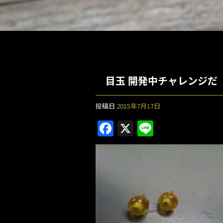
目玉 開発中チャレンジだ
投稿日
2015年7月17日
F
X
Li
a
n
c
e
e
b
o