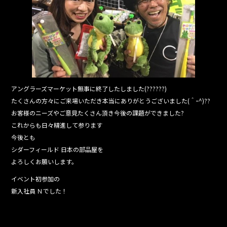
o
o
k
アングラーズマーケット無事に終了したしました(??????)
たくさんの方々にご来場いただき本当にありがとうございました(＾ｰ^)??
お客様のニーズやご意見たくさん頂き今後の課題ができました?
これからも日々精進して参ります
今後とも
シダーフィールド 日本の部品屋を
よろしくお願いします。
イベント初参加の
新入社員 Ｎでした！