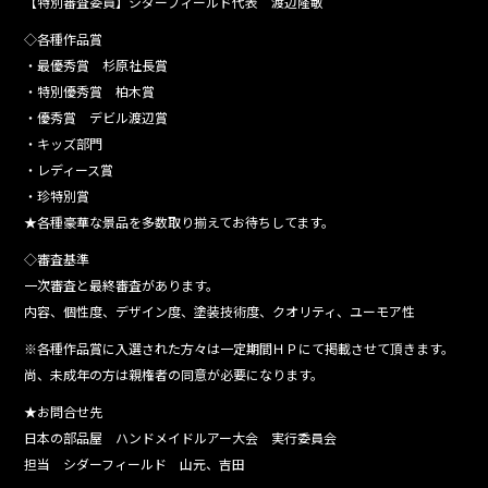
【特別審査委員】シダーフィールド代表 渡辺隆敏
◇各種作品賞
・最優秀賞 杉原社長賞
・特別優秀賞 柏木賞
・優秀賞 デビル渡辺賞
・キッズ部門
・レディース賞
・珍特別賞
★各種豪華な景品を多数取り揃えてお待ちしてます。
◇審査基準
一次審査と最終審査があります。
内容、個性度、デザイン度、塗装技術度、クオリティ、ユーモア性
※各種作品賞に入選された方々は一定期間ＨＰにて掲載させて頂きます。
尚、未成年の方は親権者の同意が必要になります。
★お問合せ先
日本の部品屋 ハンドメイドルアー大会 実行委員会
担当 シダーフィールド 山元、吉田