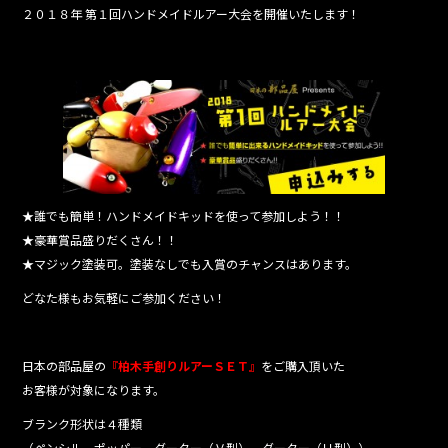
２０１８年 第１回ハンドメイドルアー大会を開催いたします！
b
o
o
k
★誰でも簡単！ハンドメイドキッドを使って参加しよう！！
★豪華賞品盛りだくさん！！
★マジック塗装可。塗装なしでも入賞のチャンスはあります。
どなた様もお気軽にご参加ください！
日本の部品屋の
『柏木手創りルアーＳＥＴ』
をご購入頂いた
お客様が対象になります。
ブランク形状は４種類
（ペンシル、ポッパー、ダーター（Ｖ型）、ダーター（Ｕ型））