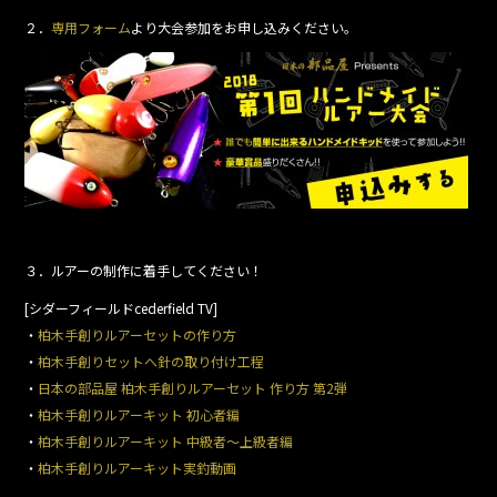
２．
専用フォーム
より大会参加をお申し込みください。
３．ルアーの制作に着手してください！
[シダーフィールドcederfield TV]
・
柏木手創りルアーセットの作り方
・
柏木手創りセットへ針の取り付け工程
・
日本の部品屋 柏木手創りルアーセット 作り方 第2弾
・
柏木手創りルアーキット 初心者編
・
柏木手創りルアーキット 中級者～上級者編
・
柏木手創りルアーキット実釣動画