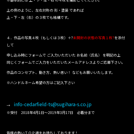
上の例のように、左右対称の 形・塗装 であれば
上・下・左（右）の３枚でも結構です。
４．作品の写真４枚（もしくは３枚）＋?
未開封の状態の写真１枚?
を添付
して
申し込み時にフォームで ご入力いただいた お名前（氏名） を明記の上
同じくフォームでご入力をいただいたメールアドレスよりご応募下さい。
作品のコンセプト、動き方、熱い思い！ などもお願いいたします。
※ハンドルネーム希望の方はご記入下さい
info-cedarfield-ts@sugihara-s.co.jp
→
※受付 2018年4月1日～2019年3月17日 必着分まで
皆様の熱いＴＯＰ魂をお待ちしております！